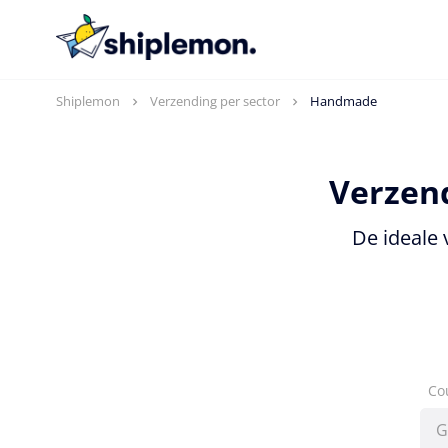
Shiplemon
Verzending per sector
Handmade
Verzen
De ideale
Co