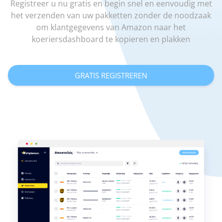
Registreer u nu gratis en begin snel en eenvoudig met
het verzenden van uw pakketten zonder de noodzaak
om klantgegevens van Amazon naar het
koeriersdashboard te kopieren en plakken
GRATIS REGISTREREN