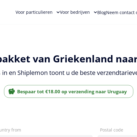
Voor particulieren
Voor bedrijven
Blog
Neem contact 
pakket van Griekenland naar
 in en Shiplemon toont u de beste verzendtariev
Bespaar tot €18.00 op verzending naar Uruguay
untry from
Postal code