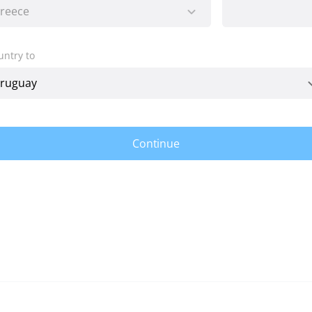
untry to
Continue