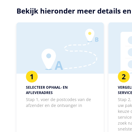
Bekijk hieronder meer details e
1
2
SELECTEER OPHAAL- EN
VERGELI
AFLEVERADRES
SERVIC
Stap 1, voer de postcodes van de
Stap 2
afzender en de ontvanger in
uw pak
keuze 
service
zoek n
snelst