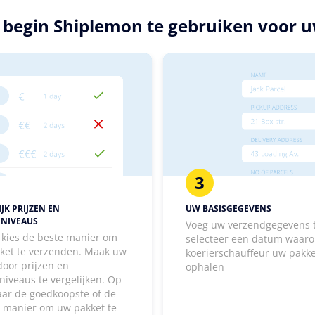
n begin Shiplemon te gebruiken voor
3
JK PRIJZEN EN
UW BASISGEGEVENS
ENIVEAUS
Voeg uw verzendgegevens 
, kies de beste manier om
selecteer een datum waaro
ket te verzenden. Maak uw
koerierschauffeur uw pakk
door prijzen en
ophalen
niveaus te vergelijken. Op
aar de goedkoopste of de
e manier om uw pakket te