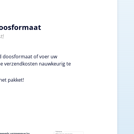
doosformaat
t!
ld doosformaat of voer uw
e verzendkosten nauwkeurig te
het pakket!