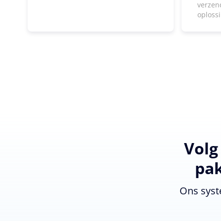
verzen
oploss
Volg
pak
Ons syst