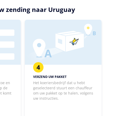
 uw zending naar Uruguay
4
VERZEND UW PAKKET
toe en
Het koeriersbedrijf dat u hebt
p de
geselecteerd stuurt een chauffeur
et komt
om uw pakket op te halen, volgens
uw instructies.