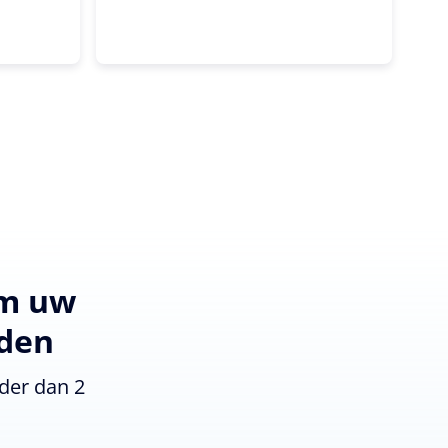
om uw
nden
der dan 2