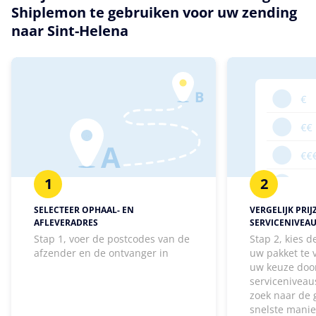
Shiplemon te gebruiken voor uw zending
naar Sint-Helena
1
2
SELECTEER OPHAAL- EN
VERGELIJK PRIJ
AFLEVERADRES
SERVICENIVEA
Stap 1, voer de postcodes van de
Stap 2, kies 
afzender en de ontvanger in
uw pakket te
uw keuze door
serviceniveaus
zoek naar de 
snelste manie