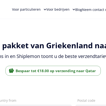
Voor particulieren
Voor bedrijven
Blog
Neem contact 
 pakket van Griekenland naa
s in en Shiplemon toont u de beste verzendtarie
Bespaar tot €18.00 op verzending naar Qatar
untry from
Postal code