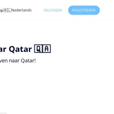
🇳🇱
Nederlands
INLOGGEN
REGISTREREN
op
r Qatar 🇶🇦
ven naar Qatar!