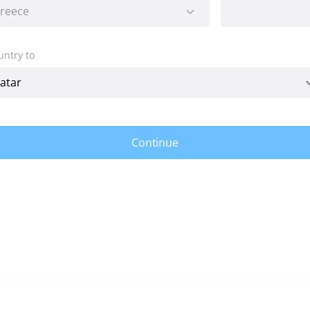
untry to
Continue