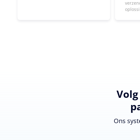
verzen
oploss
Volg
p
Ons syst