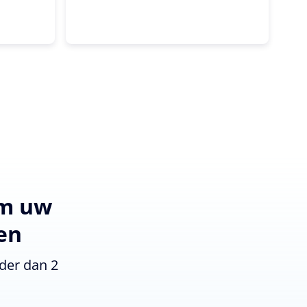
om uw
en
der dan 2