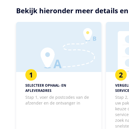
Bekijk hieronder meer details e
1
2
SELECTEER OPHAAL- EN
VERGELI
AFLEVERADRES
SERVIC
Stap 1, voer de postcodes van de
Stap 2
afzender en de ontvanger in
uw pak
keuze 
service
zoek n
snelst