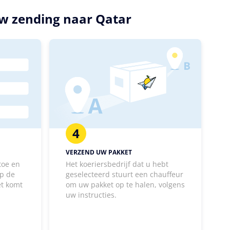
uw zending naar Qatar
4
VERZEND UW PAKKET
toe en
Het koeriersbedrijf dat u hebt
p de
geselecteerd stuurt een chauffeur
et komt
om uw pakket op te halen, volgens
uw instructies.