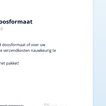
doosformaat
t!
ld doosformaat of voer uw
e verzendkosten nauwkeurig te
het pakket!