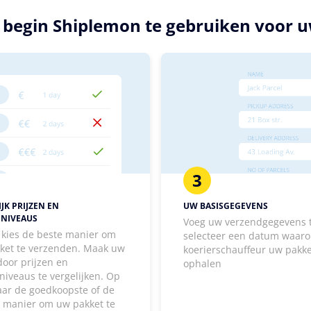
n begin Shiplemon te gebruiken voor 
3
JK PRIJZEN EN
UW BASISGEGEVENS
ENIVEAUS
Voeg uw verzendgegevens 
, kies de beste manier om
selecteer een datum waaro
ket te verzenden. Maak uw
koerierschauffeur uw pakk
door prijzen en
ophalen
niveaus te vergelijken. Op
aar de goedkoopste of de
e manier om uw pakket te