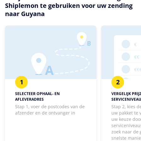
Shiplemon te gebruiken voor uw zending
naar Guyana
1
2
SELECTEER OPHAAL- EN
VERGELIJK PRIJ
AFLEVERADRES
SERVICENIVEA
Stap 1, voer de postcodes van de
Stap 2, kies 
afzender en de ontvanger in
uw pakket te
uw keuze door
serviceniveaus
zoek naar de 
snelste manie