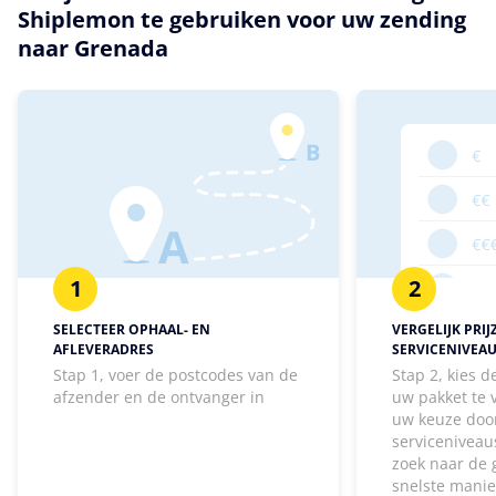
Shiplemon te gebruiken voor uw zending
naar Grenada
1
2
SELECTEER OPHAAL- EN
VERGELIJK PRIJ
AFLEVERADRES
SERVICENIVEA
Stap 1, voer de postcodes van de
Stap 2, kies 
afzender en de ontvanger in
uw pakket te
uw keuze door
serviceniveaus
zoek naar de 
snelste manie