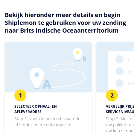
Bekijk hieronder meer details en begin
Shiplemon te gebruiken voor uw zending
naar Brits Indische Oceaanterritorium
1
2
SELECTEER OPHAAL- EN
VERGELIJK PRIJ
AFLEVERADRES
SERVICENIVEA
Stap 1, voer de postcodes van de
Stap 2, kies 
afzender en de ontvanger in
uw pakket te
uw keuze door