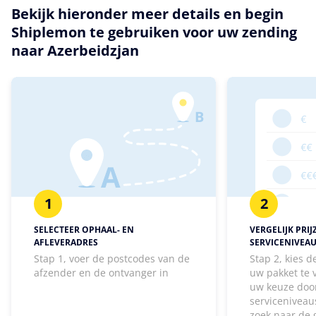
Bekijk hieronder meer details en begin
Shiplemon te gebruiken voor uw zending
naar Azerbeidzjan
1
2
SELECTEER OPHAAL- EN
VERGELIJK PRIJ
AFLEVERADRES
SERVICENIVEA
Stap 1, voer de postcodes van de
Stap 2, kies 
afzender en de ontvanger in
uw pakket te
uw keuze door
serviceniveaus
zoek naar de 