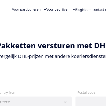
Voor particulieren
Voor bedrijven
Blog
Neem contact 
Pakketten versturen met DH
Vergelijk DHL-prijzen met andere koeriersdienste
untry from
Postal code