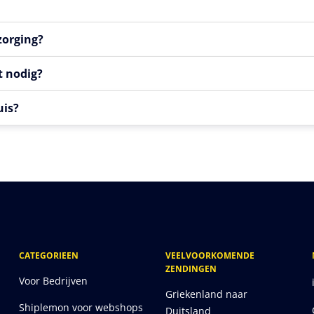
zorging?
t nodig?
uis?
CATEGORIEEN
VEELVOORKOMENDE
ZENDINGEN
Voor Bedrijven
Griekenland naar
Shiplemon voor webshops
Duitsland