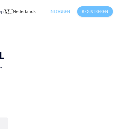
🇳🇱
Nederlands
INLOGGEN
REGISTREREN
op
L
n