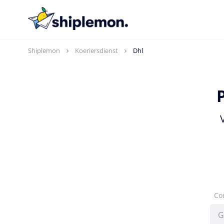
Shiplemon
Koeriersdienst
Dhl
Co