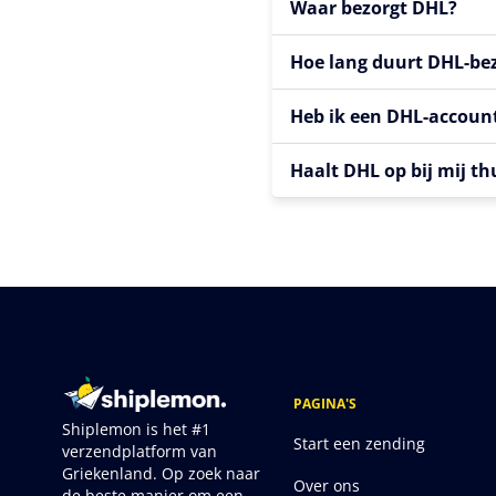
Waar bezorgt DHL?
Hoe lang duurt DHL-be
Heb ik een DHL-accoun
Haalt DHL op bij mij th
PAGINA'S
Shiplemon is het #1
Start een zending
verzendplatform van
Griekenland. Op zoek naar
Over ons
de beste manier om een