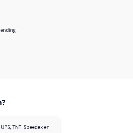
zending
n?
 UPS, TNT, Speedex en