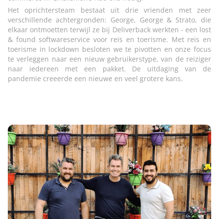
Het oprichtersteam bestaat uit drie vrienden met zeer
verschillende achtergronden: George, George & Strato, die
elkaar ontmoetten terwijl ze bij Deliverback werkten - een lost
& found softwareservice voor reis en toerisme. Met reis en
toerisme in lockdown besloten we te pivotten en onze focus
te verleggen naar een nieuw gebruikerstype, van de reiziger
naar iedereen met een pakket. De uitdaging van de
pandemie creeerde een nieuwe en veel grotere kans.