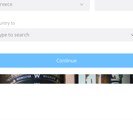
untry to
Continue