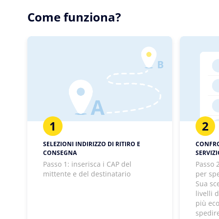
Come funziona?
1
2
SELEZIONI INDIRIZZO DI RITIRO E
CONFRON
CONSEGNA
SERVIZ
Passo 1: inserisca i CAP del
Passo 2
mittente e del destinatario
per spe
Sua sc
livelli
più ec
spedir