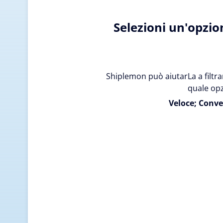
Selezioni un'opzio
Shiplemon può aiutarLa a filtrar
quale opz
Veloce; Conve