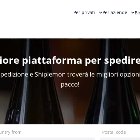
Per privati
Per aziende
Bl
liore piattaforma per spedire
 spedizione e Shiplemon troverà le migliori opzioni
pacco!
untry from
Postal code