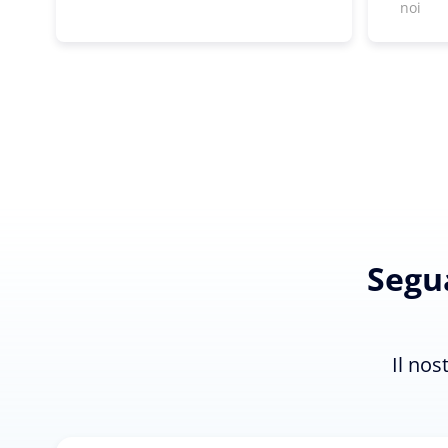
noi
Segua
Il nos