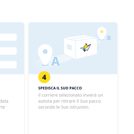
4
E
SPEDISCA IL SUO PACCO
Il corriere selezionato invierà un
 data
autista per ritirare il Suo pacco,
rte
secondo le Sue istruzioni.