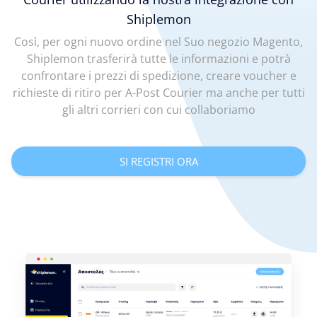
Shiplemon
Così, per ogni nuovo ordine nel Suo negozio Magento,
Shiplemon trasferirà tutte le informazioni e potrà
confrontare i prezzi di spedizione, creare voucher e
richieste di ritiro per A-Post Courier ma anche per tutti
gli altri corrieri con cui collaboriamo
SI REGISTRI ORA