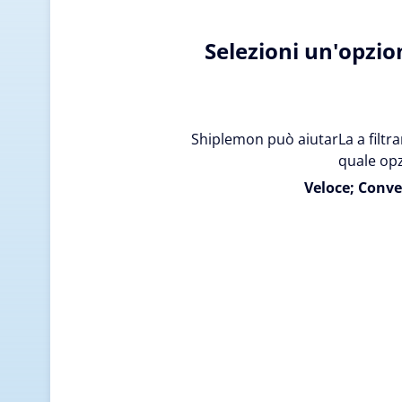
Selezioni un'opzio
Shiplemon può aiutarLa a filtrar
quale opz
Veloce; Conve