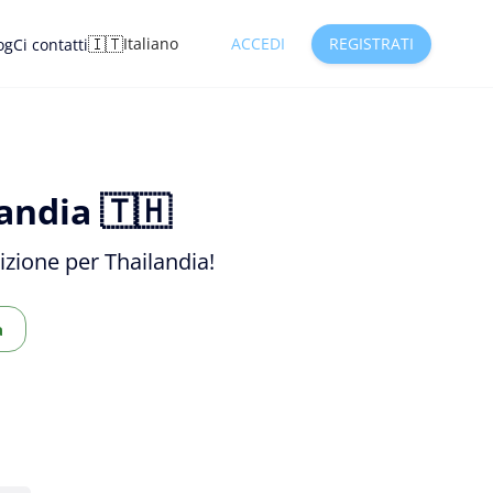
🇮🇹
Italiano
ACCEDI
REGISTRATI
og
Ci contatti
andia 🇹🇭
dizione per Thailandia!
a