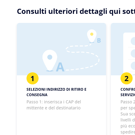
Consulti ulteriori dettagli qui so
1
2
SELEZIONI INDIRIZZO DI RITIRO E
CONFRON
CONSEGNA
SERVIZ
Passo 1: inserisca i CAP del
Passo 2
mittente e del destinatario
per spe
Sua sc
livelli
più ec
spedir