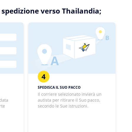
a spedizione verso Thailandia;
4
E
SPEDISCA IL SUO PACCO
Il corriere selezionato invierà un
 data
autista per ritirare il Suo pacco,
rte
secondo le Sue istruzioni.