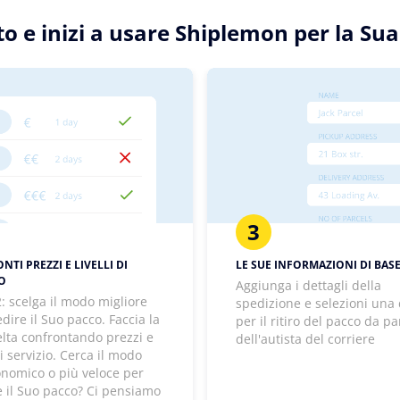
tto e inizi a usare Shiplemon per la Su
3
TI PREZZI E LIVELLI DI
LE SUE INFORMAZIONI DI BAS
IO
Aggiunga i dettagli della
: scelga il modo migliore
spedizione e selezioni una
dire il Suo pacco. Faccia la
per il ritiro del pacco da pa
elta confrontando prezzi e
dell'autista del corriere
 di servizio. Cerca il modo
onomico o più veloce per
e il Suo pacco? Ci pensiamo