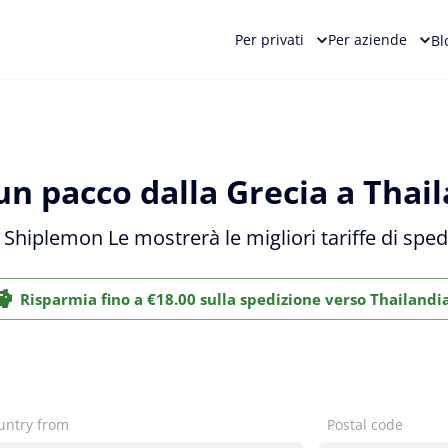
Per privati
Per aziende
Bl
un pacco dalla Grecia a Thail
e Shiplemon Le mostrerà le migliori tariffe di spe
Risparmia fino a €18.00 sulla spedizione verso Thailandi
untry from
Postal code