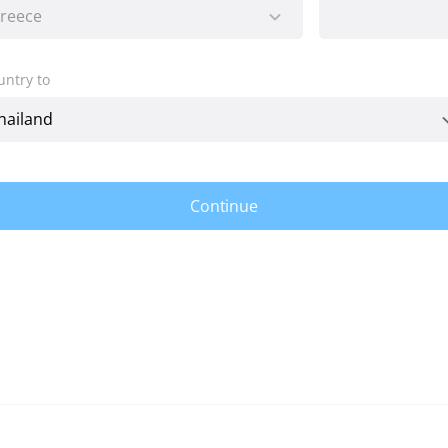
untry to
Continue