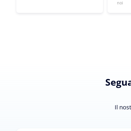
noi
Segua
Il nos