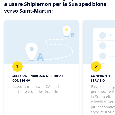
a usare Shiplemon per la Sua spedizione
verso Saint-Martin;
1
2
SELEZIONI INDIRIZZO DI RITIRO E
CONFRONTI PREZ
CONSEGNA
SERVIZIO
Passo 1: inserisca i CAP del
Passo 2: scelg
mittente e del destinatario
per spedire il
la Sua scelta
e livelli di se
più economico
spedire il Suo