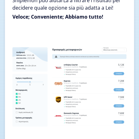
Shiplemon può aiutarLa a filtrare i risultati per
decidere quale opzione sia più adatta a Lei!
Veloce; Conveniente; Abbiamo tutto!