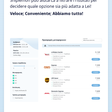
Shiplemon può aiutarLa a filtrare i risultati per
decidere quale opzione sia più adatta a Lei!
Veloce; Conveniente; Abbiamo tutto!