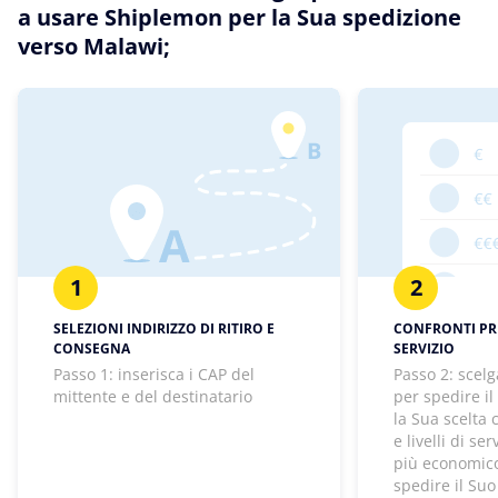
a usare Shiplemon per la Sua spedizione
verso Malawi;
1
2
SELEZIONI INDIRIZZO DI RITIRO E
CONFRONTI PREZ
CONSEGNA
SERVIZIO
Passo 1: inserisca i CAP del
Passo 2: scelg
mittente e del destinatario
per spedire il
la Sua scelta
e livelli di se
più economico
spedire il Suo