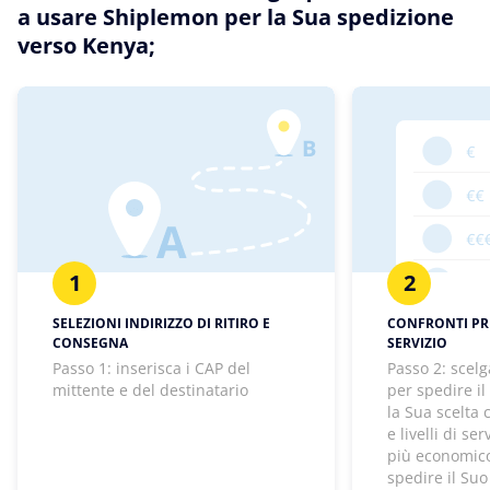
a usare Shiplemon per la Sua spedizione
verso Kenya;
1
2
SELEZIONI INDIRIZZO DI RITIRO E
CONFRONTI PREZ
CONSEGNA
SERVIZIO
Passo 1: inserisca i CAP del
Passo 2: scelg
mittente e del destinatario
per spedire il
la Sua scelta
e livelli di se
più economico
spedire il Suo