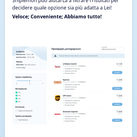
Shiplemon può aiutarLa a filtrare i risultati per
decidere quale opzione sia più adatta a Lei!
Veloce; Conveniente; Abbiamo tutto!