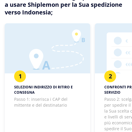
a usare Shiplemon per la Sua spedizione
verso Indonesia;
1
2
SELEZIONI INDIRIZZO DI RITIRO E
CONFRONTI PREZ
CONSEGNA
SERVIZIO
Passo 1: inserisca i CAP del
Passo 2: scelg
mittente e del destinatario
per spedire il
la Sua scelta
e livelli di se
più economico
spedire il Suo