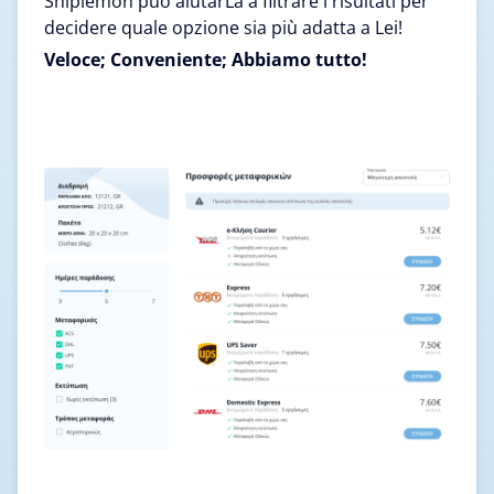
Shiplemon può aiutarLa a filtrare i risultati per
decidere quale opzione sia più adatta a Lei!
Veloce; Conveniente; Abbiamo tutto!