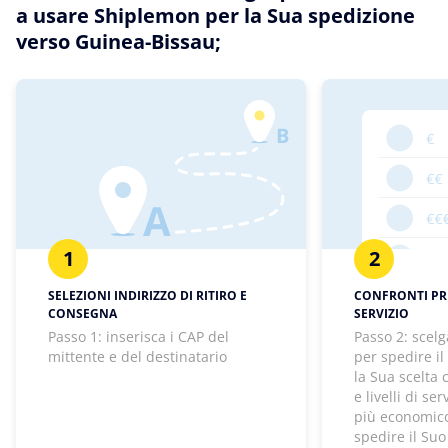
a usare Shiplemon per la Sua spedizione
verso Guinea-Bissau;
1
2
SELEZIONI INDIRIZZO DI RITIRO E
CONFRONTI PREZ
CONSEGNA
SERVIZIO
Passo 1: inserisca i CAP del
Passo 2: scelg
mittente e del destinatario
per spedire il
la Sua scelta
e livelli di se
più economico
spedire il Suo