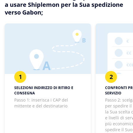
a usare Shiplemon per la Sua spedizione
verso Gabon;
1
2
SELEZIONI INDIRIZZO DI RITIRO E
CONFRONTI PREZ
CONSEGNA
SERVIZIO
Passo 1: inserisca i CAP del
Passo 2: scelg
mittente e del destinatario
per spedire il
la Sua scelta
e livelli di se
più economico
spedire il Suo