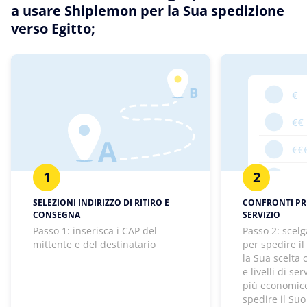
a usare Shiplemon per la Sua spedizione
verso Egitto;
1
2
SELEZIONI INDIRIZZO DI RITIRO E
CONFRONTI PREZ
CONSEGNA
SERVIZIO
Passo 1: inserisca i CAP del
Passo 2: scelg
mittente e del destinatario
per spedire il
la Sua scelta
e livelli di se
più economico
spedire il Suo