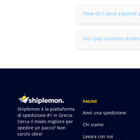
How do I send a parcel 
Do I pay customs dutie
PAGINE
Shiplemon è la piattaforma
Avvii una spedizione
di spedizione #1 in Grecia.
Cerca il modo migliore per
Chi siamo
spedire un pacco? Non
cerchi oltre!
Lavora con noi