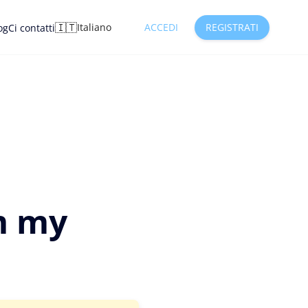
🇮🇹
Italiano
ACCEDI
REGISTRATI
og
Ci contatti
m my