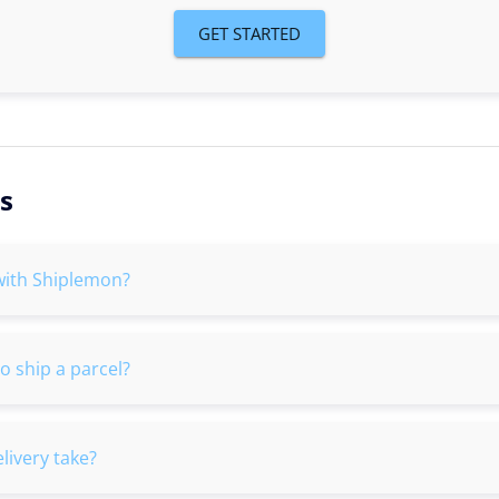
GET STARTED
s
with Shiplemon?
o ship a parcel?
livery take?