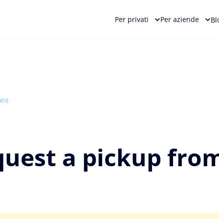
Per privati
Per aziende
Bl
ons
quest a pickup fro