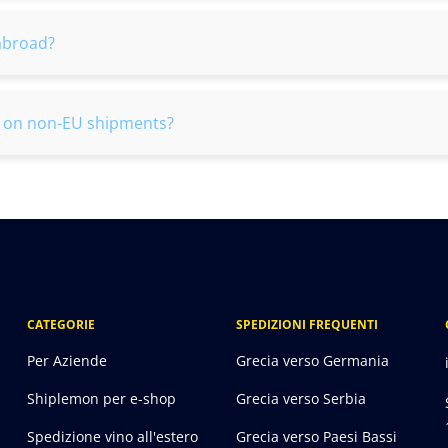
abroad?
s on non-EU shipments?
CATEGORIE
SPEDIZIONI FREQUENTI
Per Aziende
Grecia verso Germania
Shiplemon per e-shop
Grecia verso Serbia
Spedizione vino all'estero
Grecia verso Paesi Bassi