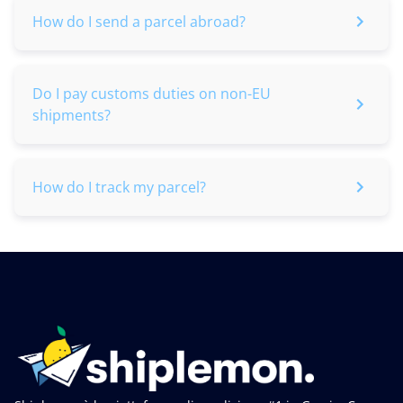
How do I send a parcel abroad?
Do I pay customs duties on non-EU
shipments?
How do I track my parcel?