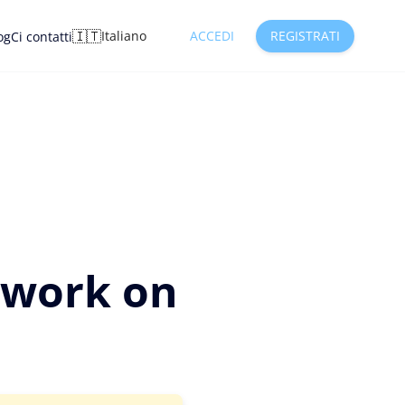
🇮🇹
Italiano
ACCEDI
REGISTRATI
og
Ci contatti
 work on