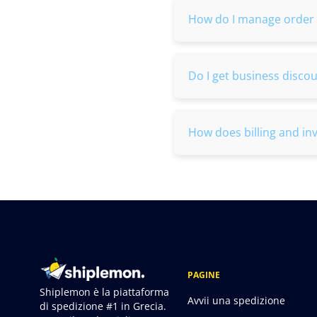
How do I manage order 
Do I get business disco
How does billing and in
PAGINE
Shiplemon è la piattaforma
Avvii una spedizione
di spedizione #1 in Grecia.