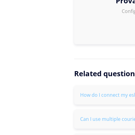
Prova
Confi
Related question
How do I connect my es
Can I use multiple cour