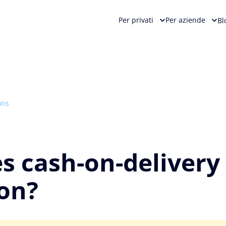
Per privati
Per aziende
Bl
ons
s cash-on-delivery
on?