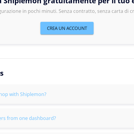
 Shiplemon gratuitamente per il tuo
gurazione in pochi minuti. Senza contratto, senza carta di cr
CREA UN ACCOUNT
s
hop with Shiplemon?
iers from one dashboard?