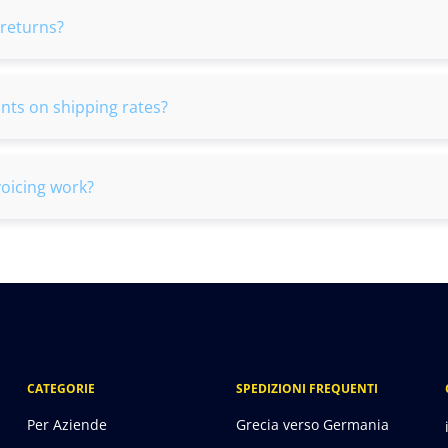
returns?
unts on shipping rates?
voicing work?
CATEGORIE
SPEDIZIONI FREQUENTI
Per Aziende
Grecia verso Germania