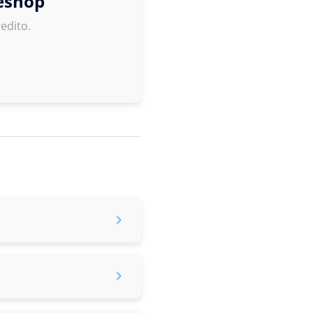
 eshop
edito.