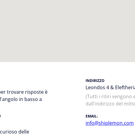
INDIRIZZO
Leondos 4 & Eleftheri
per trovare risposte è
(
Tutti i ritiri vengono
ll'angolo in basso a
dall'indirizzo del mitt
a
EMAIL:
info@shiplemon.com
 curioso delle