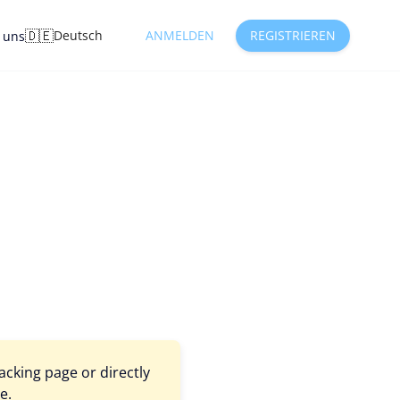
🇩🇪
Deutsch
ANMELDEN
REGISTRIEREN
e uns
cking page or directly
e.