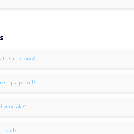
s
with Shiplemon?
o ship a parcel?
livery take?
abroad?