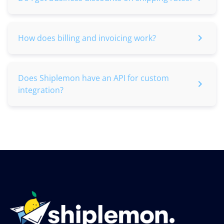
How does billing and invoicing work?
Does Shiplemon have an API for custom
integration?