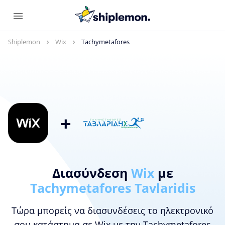
Shiplemon
Wix
Tachymetafores
+
Διασύνδεση
Wix
με
Tachymetafores Tavlaridis
Τώρα μπορείς να διασυνδέσεις το ηλεκτρονικό
σου κατάστημα σε Wix με την Tachymetafores