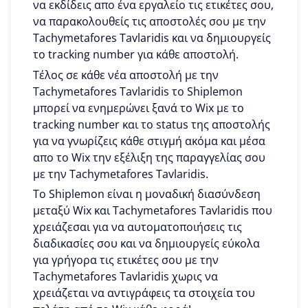
να εκδίδεις απο ένα εργαλείο τις ετικέτες σου,
να παρακολουθείς τις αποστολές σου με την
Tachymetafores Tavlaridis και να δημιουργείς
το tracking number για κάθε αποστολή.
Τέλος σε κάθε νέα αποστολή με την
Tachymetafores Tavlaridis το Shiplemon
μπορεί να ενημερώνει ξανά το Wix με το
tracking number και το status της αποστολής
για να γνωρίζεις κάθε στιγμή ακόμα και μέσα
απο το Wix την εξέλιξη της παραγγελίας σου
με την Tachymetafores Tavlaridis.
To Shiplemon είναι η μοναδική διασύνδεση
μεταξύ Wix και Tachymetafores Tavlaridis που
χρειάζεσαι για να αυτοματοποιήσεις τις
διαδικασίες σου και να δημιουργείς εύκολα
για γρήγορα τις ετικέτες σου με την
Tachymetafores Tavlaridis χωρις να
χρειάζεται να αντιγράφεις τα στοιχεία του