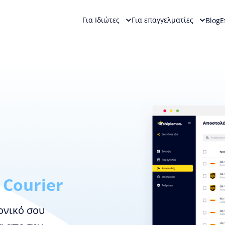
Για Ιδιώτες
Για επαγγελματίες
Blog
Ε
l Courier
ονικό σου