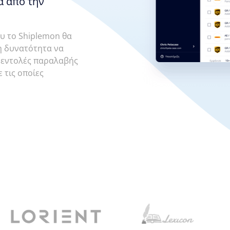
α απο την
ου το Shiplemon θα
τη δυνατότητα να
ις εντολές παραλαβής
ε τις οποίες