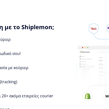
 με το Shiplemon;
ούριερ
κωδικό σου!
ασία με κούριερ
tracking)
 20+ ακόμα εταιρείες courier