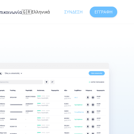
🇬🇷
Ελληνικά
ΣΎΝΔΕΣΗ
ΕΓΓΡΑΦΉ
πικοινωνία