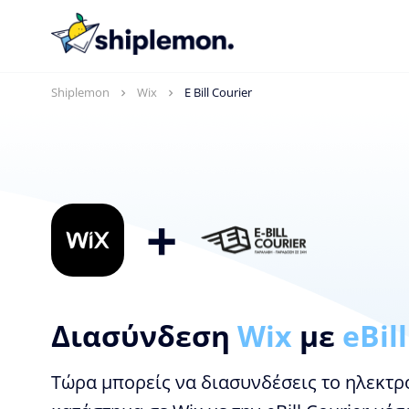
Shiplemon
Wix
E Bill Courier
+
Διασύνδεση
Wix
με
eBil
Τώρα μπορείς να διασυνδέσεις το ηλεκτρ