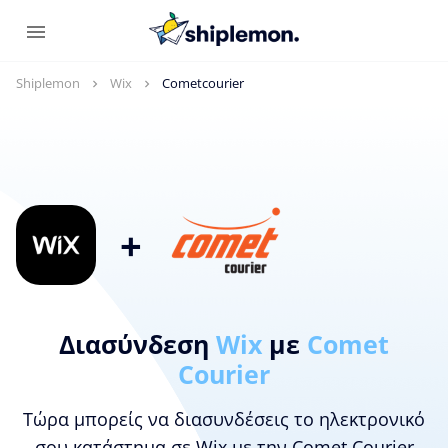
Shiplemon
Wix
Cometcourier
+
Διασύνδεση
Wix
με
Comet
Courier
Τώρα μπορείς να διασυνδέσεις το ηλεκτρονικό
σου κατάστημα σε Wix με την Comet Courier