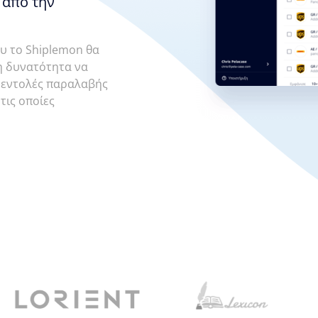
 απο την
ου το Shiplemon θα
τη δυνατότητα να
ις εντολές παραλαβής
 τις οποίες