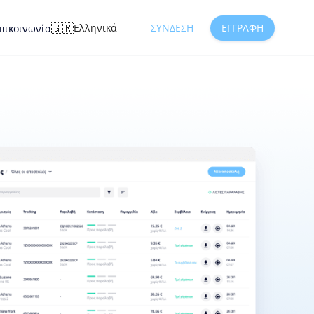
🇬🇷
Ελληνικά
ΣΎΝΔΕΣΗ
ΕΓΓΡΑΦΉ
πικοινωνία