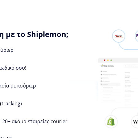
 με το Shiplemon;
ούριερ
κωδικό σου!
ασία με κούριερ
tracking)
 20+ ακόμα εταιρείες courier