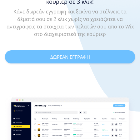
κούριερ σε 3 κλικ!
Κάνε δωρεάν εγγραφή και ξεκίνα να στέλνεις τα
δέματά σου σε 2 κλικ χωρίς να χρειάζεται να
αντιγράφεις τα στοιχεία των πελατών σου απο το Wix
στο διαχειριστικό της κούριερ
ΔΩΡΕΑΝ ΕΓΓΡΑΦΗ