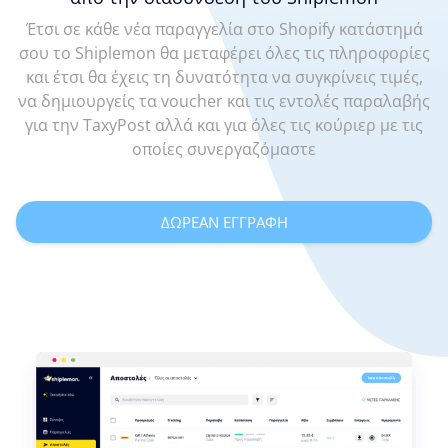
Έτσι σε κάθε νέα παραγγελία στο Shopify κατάστημά
σου το Shiplemon θα μεταφέρει όλες τις πληροφορίες
και έτσι θα έχεις τη δυνατότητα να συγκρίνεις τιμές,
να δημιουργείς τα voucher και τις εντολές παραλαβής
για την TaxyPost αλλά και για όλες τις κούριερ με τις
οποίες συνεργαζόμαστε
ΔΩΡΕΑΝ ΕΓΓΡΑΦΗ