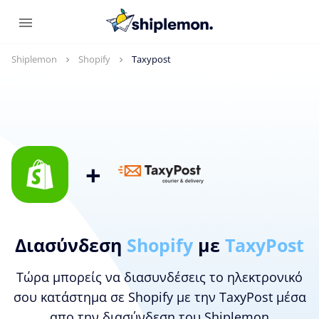
Shiplemon
Shopify
Taxypost
+
Διασύνδεση
Shopify
με
TaxyPost
Τώρα μπορείς να διασυνδέσεις το ηλεκτρονικό
σου κατάστημα σε Shopify με την TaxyPost μέσα
απο την διασύνδεση του Shiplemon