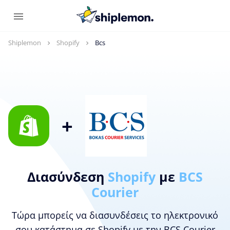
Shiplemon
Shopify
Bcs
+
Διασύνδεση
Shopify
με
BCS
Courier
Τώρα μπορείς να διασυνδέσεις το ηλεκτρονικό
σου κατάστημα σε Shopify με την BCS Courier