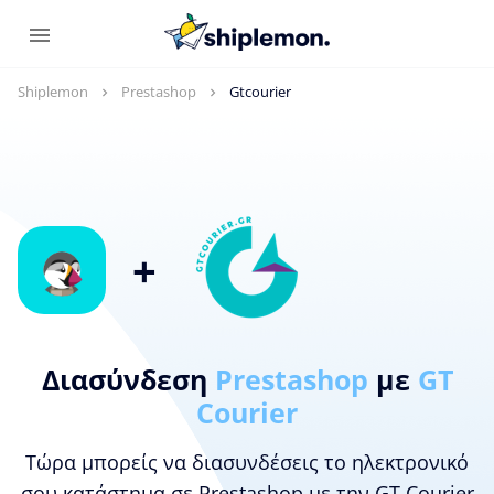
Shiplemon
Prestashop
Gtcourier
+
Διασύνδεση
Prestashop
με
GT
Courier
Τώρα μπορείς να διασυνδέσεις το ηλεκτρονικό
σου κατάστημα σε Prestashop με την GT Courier