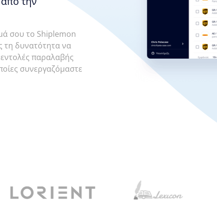
 απο την
μά σου το Shiplemon
ις τη δυνατότητα να
ις εντολές παραλαβής
 οποίες συνεργαζόμαστε