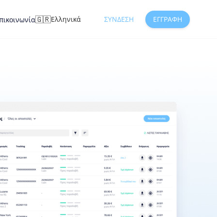
🇬🇷
Ελληνικά
ΣΎΝΔΕΣΗ
ΕΓΓΡΑΦΉ
πικοινωνία