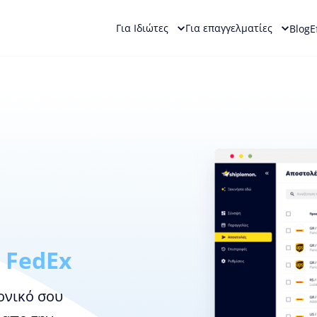
Για Ιδιώτες
Για επαγγελματίες
Blog
Ε
FedEx
ονικό σου