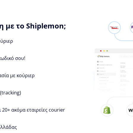
 με το Shiplemon;
ούριερ
κωδικό σου!
ασία με κούριερ
tracking)
 20+ ακόμα εταιρείες courier
 Ελλάδας