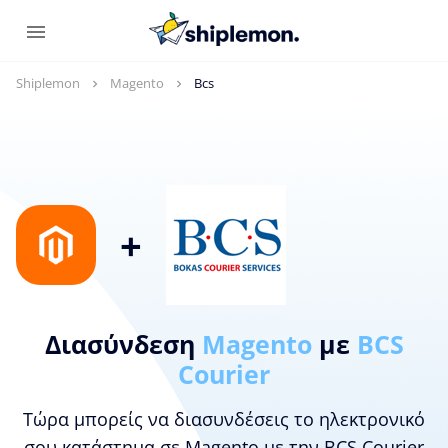
Shiplemon
Magento
Bcs
+
Διασύνδεση
Magento
με
BCS
Courier
Τώρα μπορείς να διασυνδέσεις το ηλεκτρονικό
σου κατάστημα σε Magento με την BCS Courier