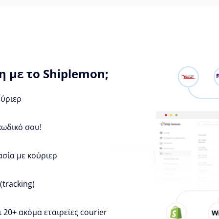
 με το Shiplemon;
ούριερ
κωδικό σου!
ασία με κούριερ
tracking)
 20+ ακόμα εταιρείες courier