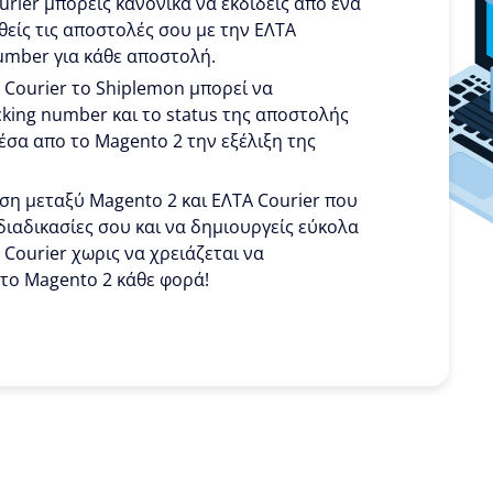
urier μπορείς κανονικά να εκδίδεις απο ένα
θείς τις αποστολές σου με την ΕΛΤΑ
number για κάθε αποστολή.
 Courier το Shiplemon μπορεί να
cking number και το status της αποστολής
μέσα απο το Magento 2 την εξέλιξη της
ση μεταξύ Magento 2 και ΕΛΤΑ Courier που
διαδικασίες σου και να δημιουργείς εύκολα
 Courier χωρις να χρειάζεται να
 το Magento 2 κάθε φορά!