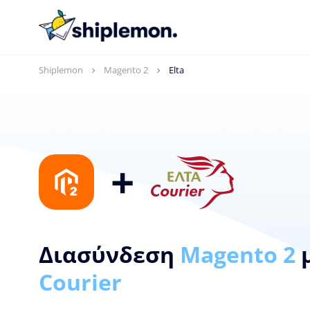
Shiplemon
Magento 2
Elta
+
Διασύνδεση
Magento 2
Courier