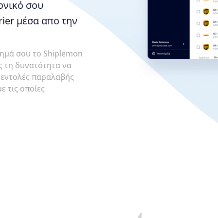
ονικό σου
ier μέσα απο την
τημά σου το Shiplemon
ις τη δυνατότητα να
ις εντολές παραλαβής
με τις οποίες