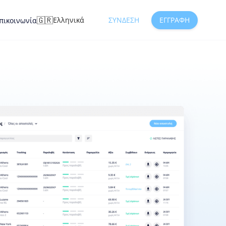
🇬🇷
Ελληνικά
ΣΎΝΔΕΣΗ
ΕΓΓΡΑΦΉ
πικοινωνία