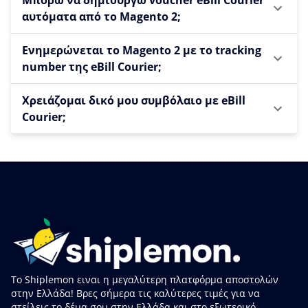
Μπορώ να δημιουργώ voucher eBill Courier
αυτόματα από το Magento 2;
Ενημερώνεται το Magento 2 με το tracking
number της eBill Courier;
Χρειάζομαι δικό μου συμβόλαιο με eBill
Courier;
Το Shiplemon ειναι η μεγαλύτερη πλατφόρμα αποστολών
στην Ελλάδα! Βρες σήμερα τις καλύτερες τιμές για να
στείλεις το δέμα σου στην Ελλάδα και στο εξωτερικό