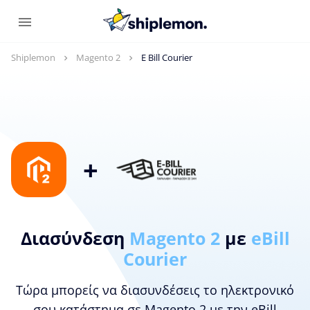
Shiplemon
Magento 2
E Bill Courier
+
Διασύνδεση
Magento 2
με
eBill
Courier
Τώρα μπορείς να διασυνδέσεις το ηλεκτρονικό
σου κατάστημα σε Magento 2 με την eBill