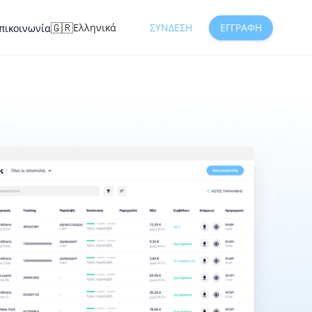
🇬🇷
Ελληνικά
ΣΎΝΔΕΣΗ
ΕΓΓΡΑΦΉ
πικοινωνία