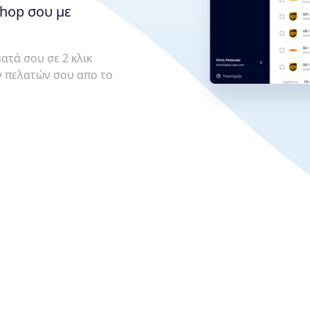
shop σου με
ατά σου σε 2 κλικ
ων πελατών σου απο το