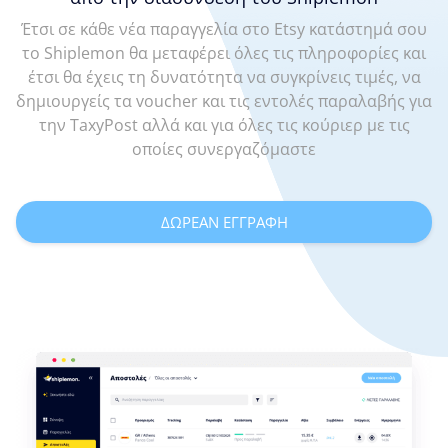
Έτσι σε κάθε νέα παραγγελία στο Etsy κατάστημά σου
το Shiplemon θα μεταφέρει όλες τις πληροφορίες και
έτσι θα έχεις τη δυνατότητα να συγκρίνεις τιμές, να
δημιουργείς τα voucher και τις εντολές παραλαβής για
την TaxyPost αλλά και για όλες τις κούριερ με τις
οποίες συνεργαζόμαστε
ΔΩΡΕΑΝ ΕΓΓΡΑΦΗ