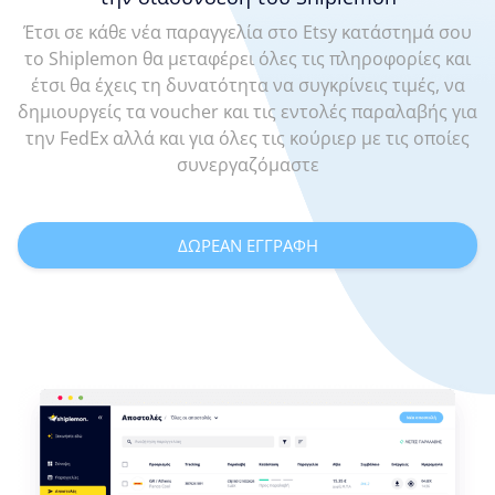
Έτσι σε κάθε νέα παραγγελία στο Etsy κατάστημά σου
το Shiplemon θα μεταφέρει όλες τις πληροφορίες και
έτσι θα έχεις τη δυνατότητα να συγκρίνεις τιμές, να
δημιουργείς τα voucher και τις εντολές παραλαβής για
την FedEx αλλά και για όλες τις κούριερ με τις οποίες
συνεργαζόμαστε
ΔΩΡΕΑΝ ΕΓΓΡΑΦΗ