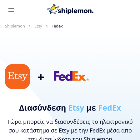
Shiplemon
Etsy
Fedex
+
Διασύνδεση
Etsy
με
FedEx
Τώρα μπορείς να διασυνδέσεις το ηλεκτρονικό
σου κατάστημα σε Etsy με την FedEx μέσα απο
την διασύνδεση του Shiplemon