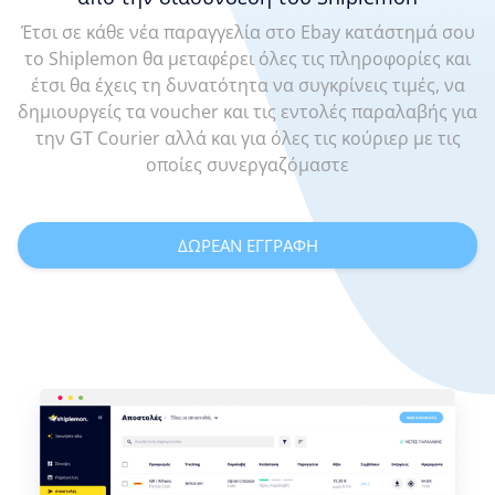
Έτσι σε κάθε νέα παραγγελία στο Ebay κατάστημά σου
το Shiplemon θα μεταφέρει όλες τις πληροφορίες και
έτσι θα έχεις τη δυνατότητα να συγκρίνεις τιμές, να
δημιουργείς τα voucher και τις εντολές παραλαβής για
την GT Courier αλλά και για όλες τις κούριερ με τις
οποίες συνεργαζόμαστε
ΔΩΡΕΑΝ ΕΓΓΡΑΦΗ