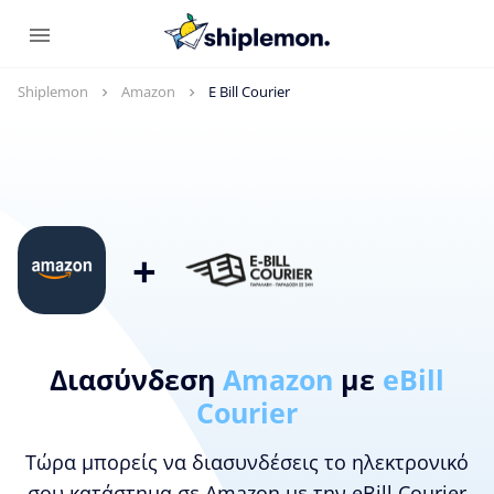
Shiplemon
Amazon
E Bill Courier
+
Διασύνδεση
Amazon
με
eBill
Courier
Τώρα μπορείς να διασυνδέσεις το ηλεκτρονικό
σου κατάστημα σε Amazon με την eBill Courier