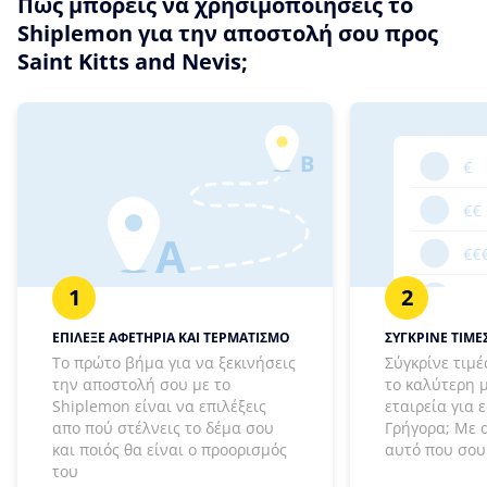
Πώς μπορείς να χρησιμοποιήσεις το
Shiplemon για την αποστολή σου προς
Saint Kitts and Nevis;
1
2
ΕΠΙΛΕΞΕ ΑΦΕΤΗΡΙΑ ΚΑΙ ΤΕΡΜΑΤΙΣΜΟ
ΣΥΓΚΡΙΝΕ ΤΙΜΕΣ
Το πρώτο βήμα για να ξεκινήσεις
Σύγκρίνε τιμέ
την αποστολή σου με το
το καλύτερη 
Shiplemon είναι να επιλέξεις
εταιρεία για 
απο πού στέλνεις το δέμα σου
Γρήγορα; Με 
και ποιός θα είναι ο προορισμός
αυτό που σου 
του