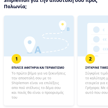
Shiplemon για την αποστολή σου προς
Πολωνία;
1
2
ΕΠΙΛΕΞΕ ΑΦΕΤΗΡΙΑ ΚΑΙ ΤΕΡΜΑΤΙΣΜΟ
ΣΥΓΚΡΙΝΕ ΤΙΜΕΣ
Το πρώτο βήμα για να ξεκινήσεις
Σύγκρίνε τιμέ
την αποστολή σου με το
το καλύτερη 
Shiplemon είναι να επιλέξεις
εταιρεία για 
απο πού στέλνεις το δέμα σου
Γρήγορα; Με 
και ποιός θα είναι ο προορισμός
αυτό που σου 
του