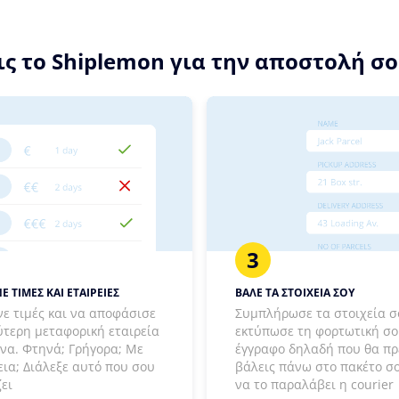
ς το Shiplemon για την αποστολή σο
3
Ε ΤΙΜΕΣ ΚΑΙ ΕΤΑΙΡΕΙΕΣ
ΒΑΛΕ ΤΑ ΣΤΟΙΧΕΙΑ ΣΟΥ
νε τιμές και να αποφάσισε
Συμπλήρωσε τα στοιχεία σ
ύτερη μεταφορική εταιρεία
εκτύπωσε τη φορτωτική σο
ένα. Φτηνά; Γρήγορα; Με
έγγραφο δηλαδή που θα πρ
ια; Διάλεξε αυτό που σου
βάλεις πάνω στο πακέτο σο
ζει
να το παραλάβει η courier