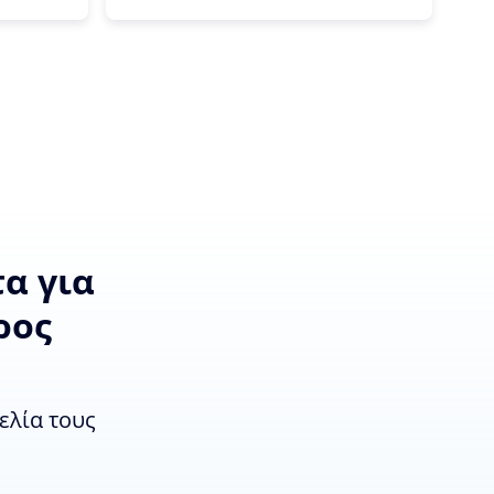
α για
ρος
ελία τους