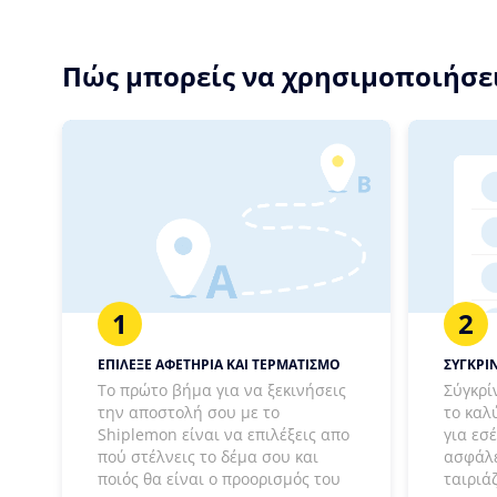
Πώς μπορείς να χρησιμοποιήσει
1
2
ΕΠΙΛΕΞΕ ΑΦΕΤΗΡΙΑ ΚΑΙ ΤΕΡΜΑΤΙΣΜΟ
ΣΥΓΚΡΙΝ
Το πρώτο βήμα για να ξεκινήσεις
Σύγκρί
την αποστολή σου με το
το καλ
Shiplemon είναι να επιλέξεις απο
για εσ
πού στέλνεις το δέμα σου και
ασφάλε
ποιός θα είναι ο προορισμός του
ταιριά