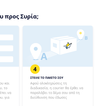
υ προς Συρία;
4
ΣΤΕΙΛΕ ΤΟ ΠΑΚΕΤΟ ΣΟΥ
ου και
Αφού ολοκληρώσεις τη
υ, το
διαδικασία, η courier θα έρθει να
έπει να
παραλάβει το δέμα σου από τη
υ, για
διεύθυνση που έδωσες