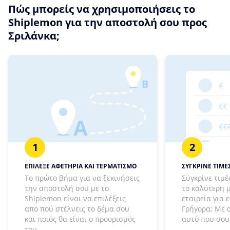
Πώς μπορείς να χρησιμοποιήσεις το
Shiplemon για την αποστολή σου προς
Σριλάνκα;
1
2
ΕΠΙΛΕΞΕ ΑΦΕΤΗΡΙΑ ΚΑΙ ΤΕΡΜΑΤΙΣΜΟ
ΣΥΓΚΡΙΝΕ ΤΙΜΕΣ
Το πρώτο βήμα για να ξεκινήσεις
Σύγκρίνε τιμέ
την αποστολή σου με το
το καλύτερη 
Shiplemon είναι να επιλέξεις
εταιρεία για 
απο πού στέλνεις το δέμα σου
Γρήγορα; Με 
και ποιός θα είναι ο προορισμός
αυτό που σου 
του