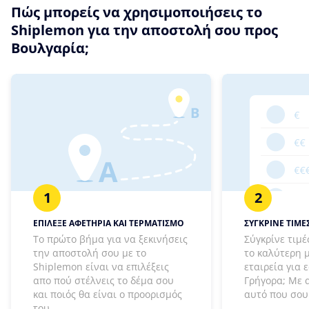
Πώς μπορείς να χρησιμοποιήσεις το
Shiplemon για την αποστολή σου προς
Βουλγαρία;
1
2
ΕΠΙΛΕΞΕ ΑΦΕΤΗΡΙΑ ΚΑΙ ΤΕΡΜΑΤΙΣΜΟ
ΣΥΓΚΡΙΝΕ ΤΙΜΕΣ
Το πρώτο βήμα για να ξεκινήσεις
Σύγκρίνε τιμέ
την αποστολή σου με το
το καλύτερη 
Shiplemon είναι να επιλέξεις
εταιρεία για 
απο πού στέλνεις το δέμα σου
Γρήγορα; Με 
και ποιός θα είναι ο προορισμός
αυτό που σου 
του