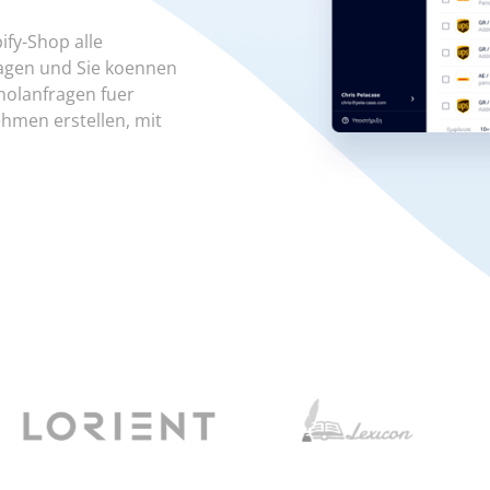
ify-Shop alle
agen und Sie koennen
holanfragen fuer
hmen erstellen, mit