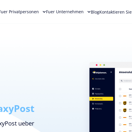
Fuer Privatpersonen
Fuer Unternehmen
Blog
Kontaktieren Si
axyPost
axyPost ueber